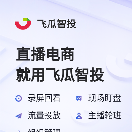
直播电商
就用飞瓜智投
录屏回看
现场盯盘
流量投放
主播轮班