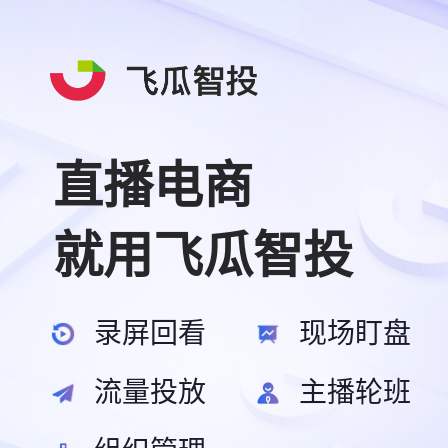
直播电商
就用飞瓜智投
录屏回看
现场盯盘
流量投放
主播轮班