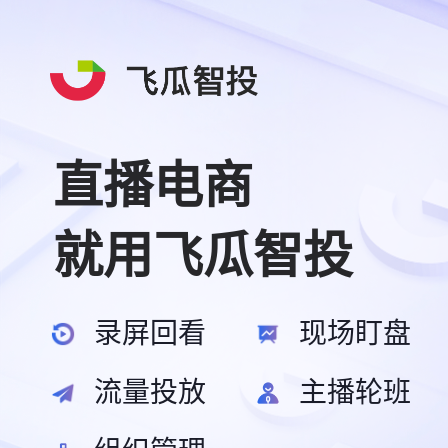
直播电商
就用飞瓜智投
录屏回看
现场盯盘
流量投放
主播轮班