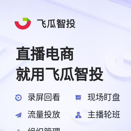
直播电商
就用飞瓜智投
录屏回看
现场盯盘
流量投放
主播轮班