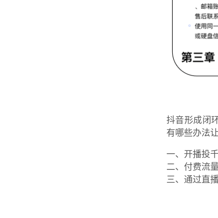
抖音形成闭
有哪些办法
一、开播投
二、付费流
三、通过直