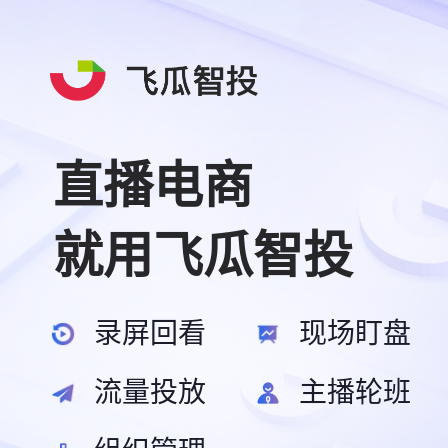
直播电商
就用飞瓜智投
录屏回看
现场盯盘
流量投放
主播轮班