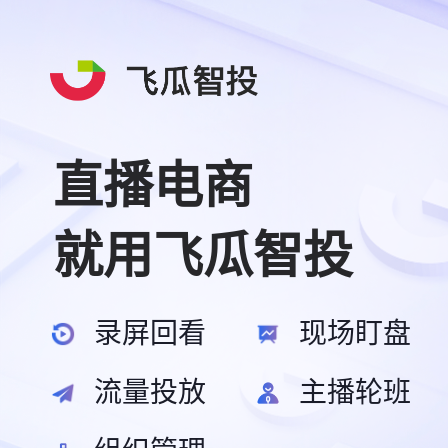
直播电商
就用飞瓜智投
录屏回看
现场盯盘
流量投放
主播轮班