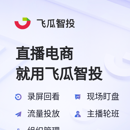
直播电商
就用飞瓜智投
录屏回看
现场盯盘
流量投放
主播轮班