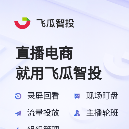
直播电商
就用飞瓜智投
录屏回看
现场盯盘
流量投放
主播轮班