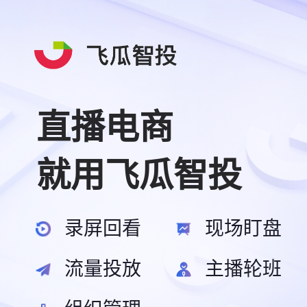
直播电商
就用飞瓜智投
录屏回看
现场盯盘
流量投放
主播轮班