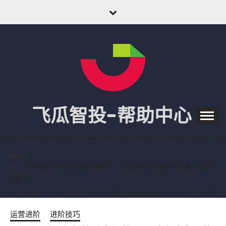
Skip
to
content
飞瓜智投-帮助中心
Home
千川规则又有新的重大调整？！对这种类型的新号直播间真的
太香了！
运营进阶
进阶技巧